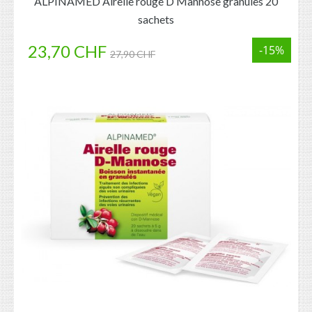
ALPINAMED Airelle rouge D Mannose granules 20
sachets
23,70 CHF
-15%
27,90 CHF