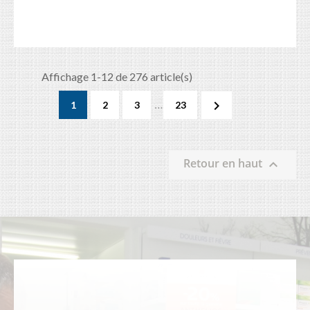
Affichage 1-12 de 276 article(s)
…

1
2
3
23
Retour en haut
