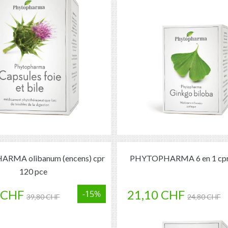
RMA olibanum (encens) cpr
PHYTOPHARMA 6 en 1 cpr
120 pce
 CHF
21,10 CHF
-15%
39,80 CHF
24,80 CHF