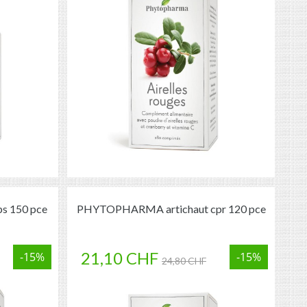
 150 pce
PHYTOPHARMA artichaut cpr 120 pce
21,10 CHF
-15%
-15%
24,80 CHF