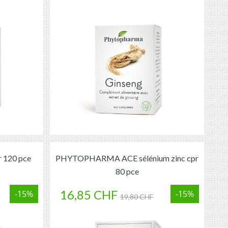
 120 pce
PHYTOPHARMA ACE sélénium zinc cpr
80 pce
16,85 CHF
-15%
-15%
19,80 CHF