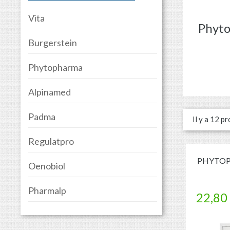
Vita
Phyt
Burgerstein
Phytopharma
Alpinamed
Padma
Il y a 12 pr
Regulatpro
PHYTOPH
Oenobiol
Pharmalp
22,80