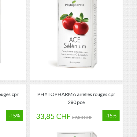
uges cpr
PHYTOPHARMA airelles rouges cpr
280 pce
33,85 CHF
-15%
-15%
39,80 CHF