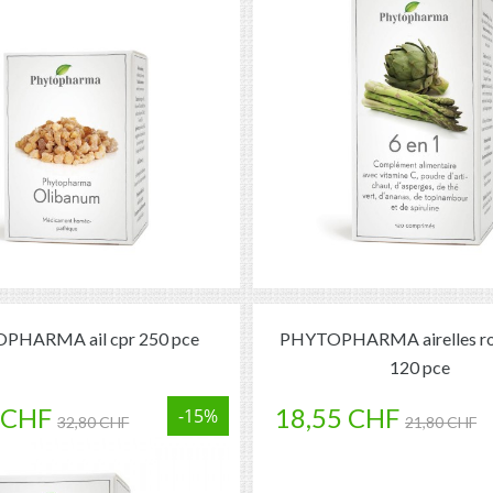
PHARMA ail cpr 250 pce
PHYTOPHARMA airelles ro
120 pce
 CHF
18,55 CHF
-15%
32,80 CHF
21,80 CHF