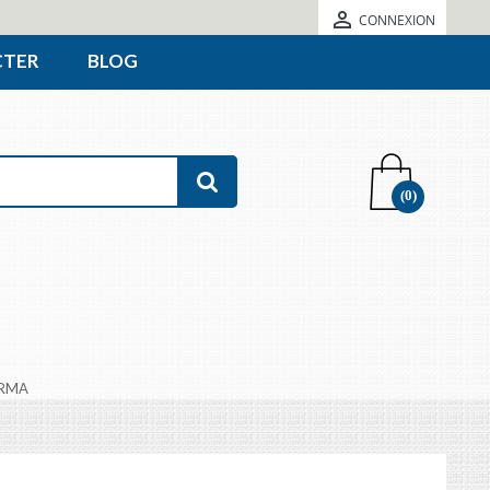

CONNEXION
CTER
BLOG
(0)
RMA