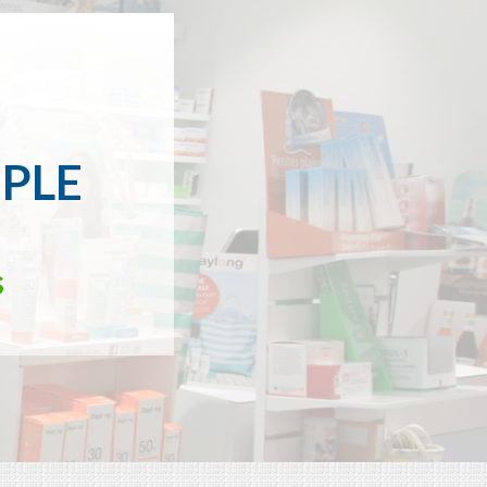
MPLE
s