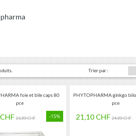
opharma
Trier par :
oduits.
ARMA foie et bile caps 80
PHYTOPHARMA ginkgo bilob
pce
pce
 CHF
21,10 CHF
-15%
26,80 CHF
24,80 CHF