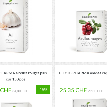
ARMA airelles rouges plus
PHYTOPHARMA ananas caps
cpr 150 pce
 CHF
25,35 CHF
-15%
34,80 CHF
29,80 CHF