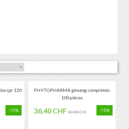

a cpr 120
PHYTOPHARMA ginseng comprimés
100 pièces
36,40 CHF
-15%
-15%
42,80 CHF