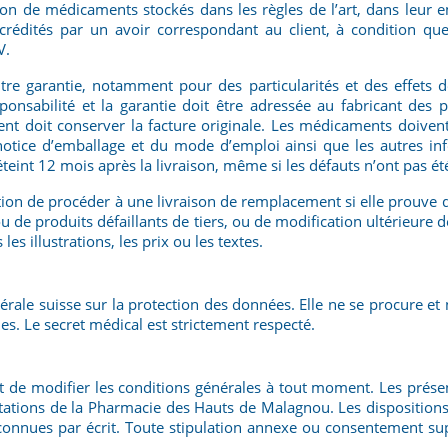
on de médicaments stockés dans les règles de l’art, dans leur e
crédités par un avoir correspondant au client, à condition que
V.
e garantie, notamment pour des particularités et des effets de
esponsabilité et la garantie doit être adressée au fabricant d
lient doit conserver la facture originale. Les médicaments doive
notice d’emballage et du mode d’emploi ainsi que les autres in
’éteint 12 mois après la livraison, même si les défauts n’ont pas é
on de procéder à une livraison de remplacement si elle prouve qu
u de produits défaillants de tiers, ou de modification ultérieure
s illustrations, les prix ou les textes.
ale suisse sur la protection des données. Elle ne se procure et 
les. Le secret médical est strictement respecté.
t de modifier les conditions générales à tout moment. Les prés
stations de la Pharmacie des Hauts de Malagnou. Les disposition
econnues par écrit. Toute stipulation annexe ou consentement 