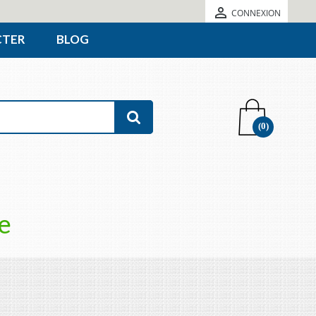

CONNEXION
CTER
BLOG
(0)
e