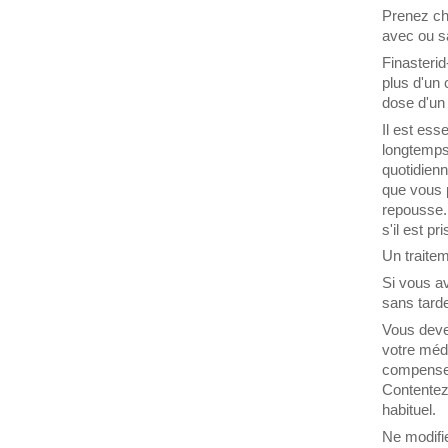
Prenez ch
avec ou s
Finasterid
plus d'un
dose d'un 
Il est ess
longtemps 
quotidien
que vous 
repousse.
s'il est p
Un traitem
Si vous a
sans tarde
Vous deve
votre méde
compensez
Contentez
habituel.
Ne modifi