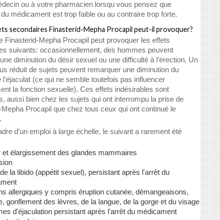
édecin ou à votre pharmacien lorsqu vous pensez que
té du médicament est trop faible ou au contraire trop forte.
ets secondaires Finasterid-Mepha Procapil peut-il provoquer?
e Finasterid-Mepha Procapil peut provoquer les effets
es suivants: occasionnellement, des hommes peuvent
une diminution du désir sexuel ou une difficulté à l'érection. Un
us réduit de sujets peuvent remarquer une diminution du
l'éjaculat (ce qui ne semble toutefois pas influencer
nt la fonction sexuelle). Ces effets indésirables sont
s, aussi bien chez les sujets qui ont interrompu la prise de
d-Mepha Procapil que chez tous ceux qui ont continué le
.
dre d'un emploi à large échelle, le suivant a rarement été
r et élargissement des glandes mammaires
sion
de la libido (appétit sexuel), persistant après l'arrêt du
ament
ons allergiques y compris éruption cutanée, démangeaisons,
re, gonflement des lèvres, de la langue, de la gorge et du visage
es d'éjaculation persistant après l'arrêt du médicament