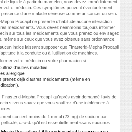
t de liquide à partir du mamelon, vous devez immédiatement
er votre médecin. Ces symptômes peuvent éventuellement
la présence d'une maladie sérieuse comme un cancer du sein.
d-Mepha Procapil ne présente d'habitude aucune interaction
tres médicaments. Vous devez néanmoins toujours informer
ecin sur tous les médicaments que vous prenez ou envisagez
e, même sur ceux que vous avez obtenus sans ordonnance.
e aucun indice laissant supposer que Finasterid-Mepha Procapil
l'aptitude à la conduite ou à l'utilisation de machines.
informer votre médecin ou votre pharmacien si
ouffrez d'autres maladies
es allergique
s prenez déjà d'autres médicaments (même en
ication!).
 Finasterid-Mepha Procapil qu'après avoir demandé l'avis de
ecin si vous savez que vous souffrez d'une intolérance à
ucres.
ment contient moins de 1 mmol (23 mg) de sodium par
elliculé, c.-à-d. qu'il est essentiellement «sans sodium».
-Mepha Procapil peut-il être pris pendant la grossesse ou