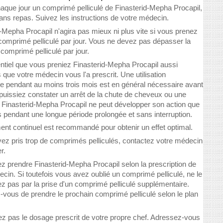
aque jour un comprimé pelliculé de Finasterid-Mepha Procapil,
ans repas. Suivez les instructions de votre médecin.
-Mepha Procapil n'agira pas mieux ni plus vite si vous prenez
 comprimé pelliculé par jour. Vous ne devez pas dépasser la
comprimé pelliculé par jour.
entiel que vous preniez Finasterid-Mepha Procapil aussi
que votre médecin vous l'a prescrit. Une utilisation
ne pendant au moins trois mois est en général nécessaire avant
puissiez constater un arrêt de la chute de cheveux ou une
 Finasterid-Mepha Procapil ne peut développer son action que
ris pendant une longue période prolongée et sans interruption.
ent continuel est recommandé pour obtenir un effet optimal.
vez pris trop de comprimés pelliculés, contactez votre médecin
r.
z prendre Finasterid-Mepha Procapil selon la prescription de
cin. Si toutefois vous avez oublié un comprimé pelliculé, ne le
 pas par la prise d'un comprimé pelliculé supplémentaire.
-vous de prendre le prochain comprimé pelliculé selon le plan
ez pas le dosage prescrit de votre propre chef. Adressez-vous