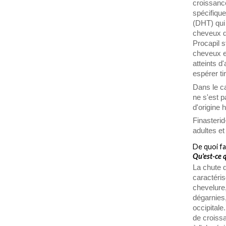
croissanc
spécifique
(DHT) qui 
cheveux d
Procapil 
cheveux e
atteints d
espérer ti
Dans le c
ne s'est p
d'origine 
Finasteri
adultes et
De quoi fa
Qu'est-ce 
La chute 
caractéri
chevelure,
dégarnies,
occipitale
de croissa