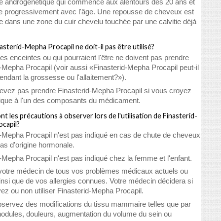
cie androgénétique qui commence aux alentours des 20 ans et
e progressivement avec l'âge. Une repousse de cheveux est
e dans une zone du cuir chevelu touchée par une calvitie déjà
sterid-Mepha Procapil ne doit-il pas être utilisé?
s enceintes ou qui pourraient l'être ne doivent pas prendre
-Mepha Procapil (voir aussi «Finasterid-Mepha Procapil peut-il
pendant la grossesse ou l'allaitement?»).
evez pas prendre Finasterid-Mepha Procapil si vous croyez
rgique à l'un des composants du médicament.
nt les précautions à observer lors de l'utilisation de Finasterid-
capil?
d-Mepha Procapil n'est pas indiqué en cas de chute de cheveux
pas d'origine hormonale.
-Mepha Procapil n'est pas indiqué chez la femme et l'enfant.
votre médecin de tous vos problèmes médicaux actuels ou
insi que de vos allergies connues. Votre médecin décidera si
ez ou non utiliser Finasterid-Mepha Procapil.
bservez des modifications du tissu mammaire telles que par
odules, douleurs, augmentation du volume du sein ou