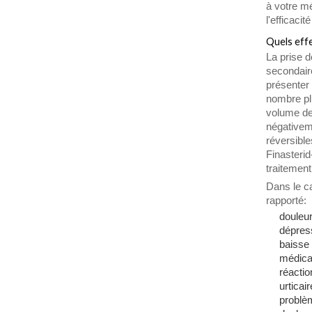
à votre m
l'efficaci
Quels eff
La prise d
secondair
présenter 
nombre pl
volume de 
négativeme
réversible
Finasteri
traitement
Dans le ca
rapporté:
douleu
dépres
baisse 
médic
réacti
urticai
problèm