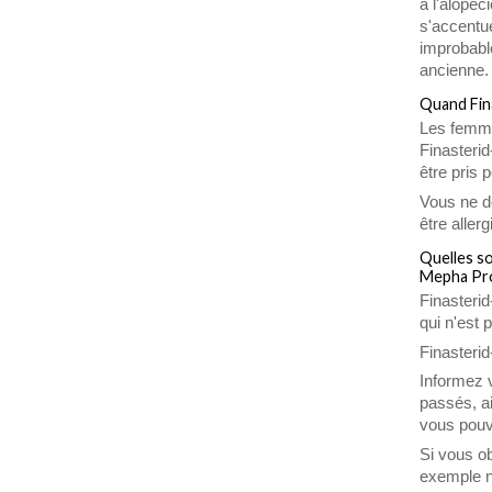
à l'alopé
s'accentu
improbabl
ancienne.
Quand Fina
Les femme
Finasterid
être pris 
Vous ne d
être alle
Quelles so
Mepha Pro
Finasteri
qui n'est 
Finasterid
Informez 
passés, a
vous pouv
Si vous o
exemple n