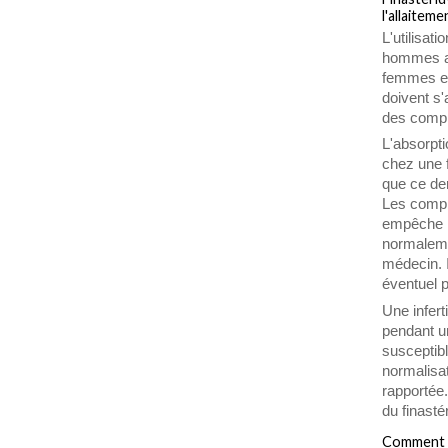
l'allaiteme
L'utilisat
hommes at
femmes en
doivent s'
des compr
L'absorpti
chez une 
que ce de
Les compri
empêche le
normaleme
médecin. 
éventuel p
Une infert
pendant un
susceptible
normalisat
rapportée.
du finastér
Comment u