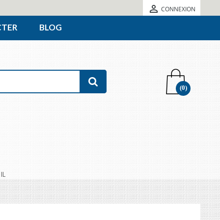

CONNEXION
CTER
BLOG
(0)
IL