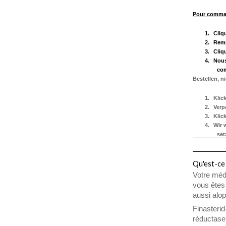
Pour comman
1.
Cliq
2.
Remp
3.
Cliq
4.
Nous
co
Bestellen, n
1.
Klic
2.
Verp
3.
Klic
4.
Wir 
set
Qu'est-ce 
Votre méd
vous êtes
aussi alo
Finasteri
réductase 