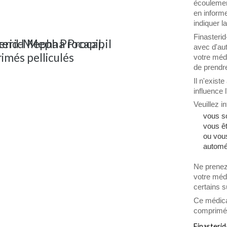
écoulemen
en inform
indiquer 
Finasteri
terid Mepha Procapil
erid-Mepha Procapil,
avec d'au
imés pelliculés
votre méd
de prendr
Il n'exist
influence 
Veuillez 
vous s
vous êt
ou vou
automéd
Ne prenez
votre méd
certains s
Ce médica
comprimé p
Finasterid