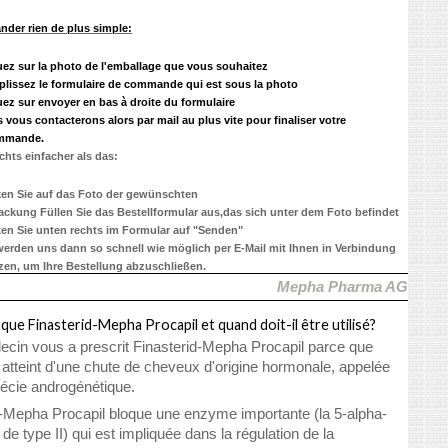
der rien de plus simple:
uez sur la photo de l'emballage que vous souhaitez
lissez le formulaire de commande qui est sous la photo
uez sur envoyer en bas à droite du formulaire
 vous contacterons alors par mail au plus vite pour finaliser votre
mmande.
ichts einfacher als das:
ken Sie auf das Foto der gewünschten
ackung Füllen Sie das Bestellformular aus,das sich unter dem Foto befindet
ken Sie unten rechts im Formular auf "Senden"
werden uns dann so schnell wie möglich per E-Mail mit Ihnen in Verbindung
zen, um Ihre Bestellung abzuschließen.
Mepha Pharma AG
que Finasterid-Mepha Procapil et quand doit-il être utilisé?
ecin vous a prescrit Finasterid-Mepha Procapil parce que
 atteint d'une chute de cheveux d'origine hormonale, appelée
pécie androgénétique.
d-Mepha Procapil bloque une enzyme importante (la 5-alpha-
de type II) qui est impliquée dans la régulation de la