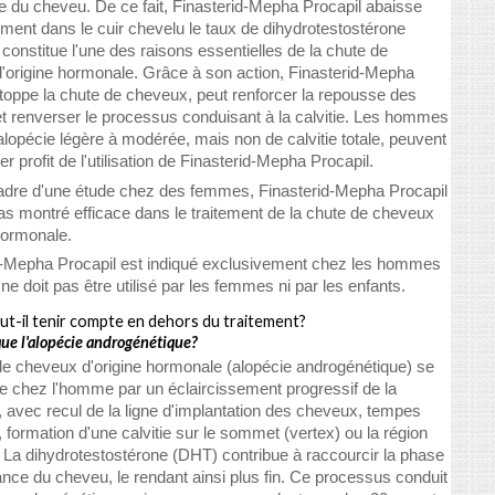
e du cheveu. De ce fait, Finasterid-Mepha Procapil abaisse
ment dans le cuir chevelu le taux de dihydrotestostérone
constitue l'une des raisons essentielles de la chute de
'origine hormonale. Grâce à son action, Finasterid-Mepha
stoppe la chute de cheveux, peut renforcer la repousse des
t renverser le processus conduisant à la calvitie. Les hommes
'alopécie légère à modérée, mais non de calvitie totale, peuvent
rer profit de l'utilisation de Finasterid-Mepha Procapil.
adre d'une étude chez des femmes, Finasterid-Mepha Procapil
as montré efficace dans le traitement de la chute de cheveux
hormonale.
d-Mepha Procapil est indiqué exclusivement chez les hommes
 ne doit pas être utilisé par les femmes ni par les enfants.
ut-il tenir compte en dehors du traitement?
que l'alopécie androgénétique?
de cheveux d'origine hormonale (alopécie androgénétique) se
se chez l'homme par un éclaircissement progressif de la
 avec recul de la ligne d'implantation des cheveux, tempes
 formation d'une calvitie sur le sommet (vertex) ou la région
. La dihydrotestostérone (DHT) contribue à raccourcir la phase
nce du cheveu, le rendant ainsi plus fin. Ce processus conduit