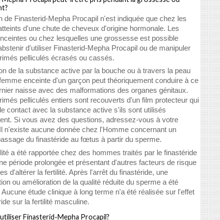
nt?
ion de Finasterid-Mepha Procapil n'est indiquée que chez les
teints d'une chute de cheveux d'origine hormonale. Les
ceintes ou chez lesquelles une grossesse est possible
abstenir d'utiliser Finasterid-Mepha Procapil ou de manipuler
imés pelliculés écrasés ou cassés.
on de la substance active par la bouche ou à travers la peau
femme enceinte d'un garçon peut théoriquement conduire à ce
rnier naisse avec des malformations des organes génitaux.
més pelliculés entiers sont recouverts d'un film protecteur qui
 contact avec la substance active s'ils sont utilisés
nt. Si vous avez des questions, adressez-vous à votre
Il n'existe aucune donnée chez l'Homme concernant un
assage du finastéride au fœtus à partir du sperme.
ilité a été rapportée chez des hommes traités par le finastéride
e période prolongée et présentant d'autres facteurs de risque
s d'altérer la fertilité. Après l'arrêt du finastéride, une
ion ou amélioration de la qualité réduite du sperme a été
 Aucune étude clinique à long terme n'a été réalisée sur l'effet
ide sur la fertilité masculine.
tiliser Finasterid-Mepha Procapil?