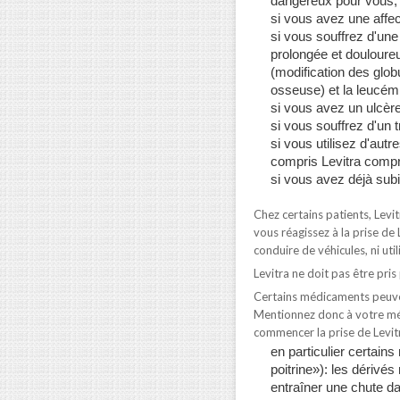
dangereux pour vous;
si vous avez une affec
si vous souffrez d'une
prolongée et douloure
(modification des glob
osseuse) et la leucémi
si vous avez un ulcèr
si vous souffrez d'un t
si vous utilisez d'autr
compris Levitra compr
si vous avez déjà subi
Chez certains patients, Levit
vous réagissez à la prise de
conduire de véhicules, ni uti
Levitra ne doit pas être pri
Certains médicaments peuven
Mentionnez donc à votre mé
commencer la prise de Levit
en particulier certain
poitrine»): les dérivé
entraîner une chute da