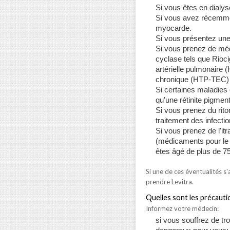
Si vous êtes en dialys
Si vous avez récemmen
myocarde.
Si vous présentez une 
Si vous prenez de méd
cyclase tels que Rioc
artérielle pulmonaire
chronique (HTP-TEC) 
Si certaines maladies o
qu'une rétinite pigment
Si vous prenez du rito
traitement des infecti
Si vous prenez de l'i
(médicaments pour le 
êtes âgé de plus de 7
Si une de ces éventualités s
prendre Levitra.
Quelles sont les précautio
Informez votre médecin:
si vous souffrez de tr