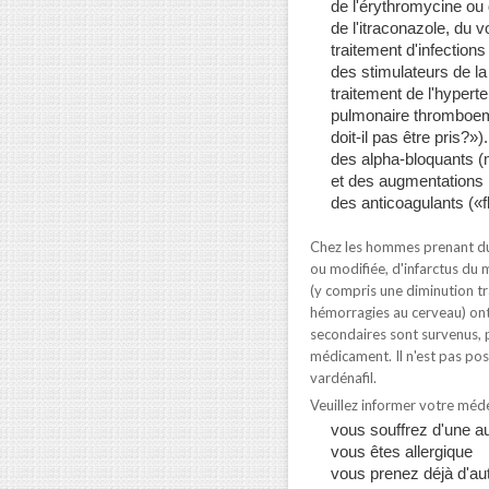
de l'érythromycine ou 
de l'itraconazole, du
traitement d'infection
des stimulateurs de la
traitement de l'hypert
pulmonaire thromboem
doit-il pas être pris?»).
des alpha-bloquants (m
et des augmentations 
des anticoagulants («fl
Chez les hommes prenant du 
ou modifiée, d'infarctus du 
(y compris une diminution tr
hémorragies au cerveau) ont
secondaires sont survenus, 
médicament. Il n'est pas pos
vardénafil.
Veuillez informer votre méd
vous souffrez d'une a
vous êtes allergique
vous prenez déjà d'au