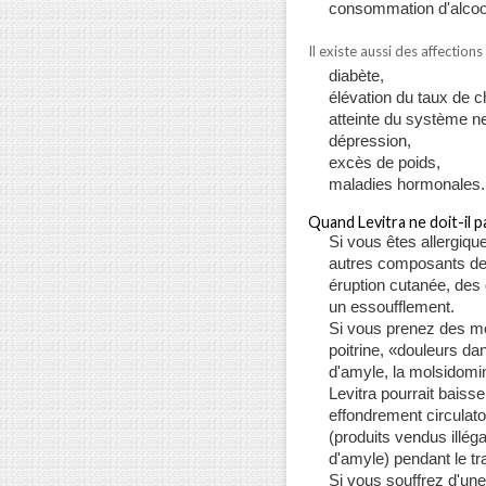
consommation d'alcoo
Il existe aussi des affectio
diabète,
élévation du taux de c
atteinte du système n
dépression,
excès de poids,
maladies hormonales.
Quand Levitra ne doit-il p
Si vous êtes allergique
autres composants de 
éruption cutanée, des
un essoufflement.
Si vous prenez des m
poitrine, «douleurs dans
d'amyle, la molsidomi
Levitra pourrait baiss
effondrement circulat
(produits vendus illég
d'amyle) pendant le tr
Si vous souffrez d'un