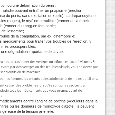
tion ou une déformation du pénis;
 maladie pouvant entraîner un priapisme (érection
use du pénis, sans excitation sexuelle). La drépanocytose
ules rouges), le myélome multiple (cancer de la moelle
e (cancer du sang) en font partie;
e de l'estomac;
rouble de la coagulation, par ex. d'hémophilie;
es médicaments pour traiter vos troubles de l'érection, y
imés orodispersibles;
 une dégradation importante de la vue.
ra peut occasionner des vertiges ou influencer l'acuité visuelle. Si
 Levitra par des vertiges ou des troubles visuels, vous ne devez pas
liser d'outils ou de machines.
s par les femmes, les enfants et les adolescents de moins de 18 ans.
t causer des problèmes lorsqu'ils sont pris avec Levitra.
decin tous les médicaments que vous prenez, avant de
ra:
s médicaments contre l'angine de poitrine («douleurs dans la
s nitrés ou les donneurs de monoxyde d'azote. Ils peuvent
ngereuse de la tension artérielle.