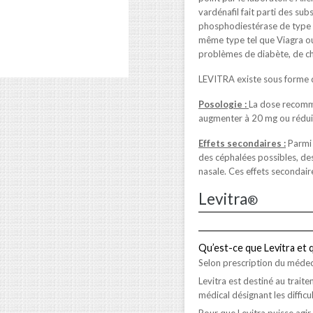
vardénafil fait parti des su
phosphodiestérase de type 
même type tel que Viagra ou C
problèmes de diabète, de cho
LEVITRA existe sous forme d
Posologie :
La dose recomma
augmenter à 20 mg ou réduit
Effets secondaires :
Parmi 
des céphalées possibles, des
nasale. Ces effets secondair
Levitra
®
Qu’est-ce que Levitra et q
Selon prescription du médec
Levitra est destiné au trait
médical désignant les difficu
Pour que Levitra puisse agir,