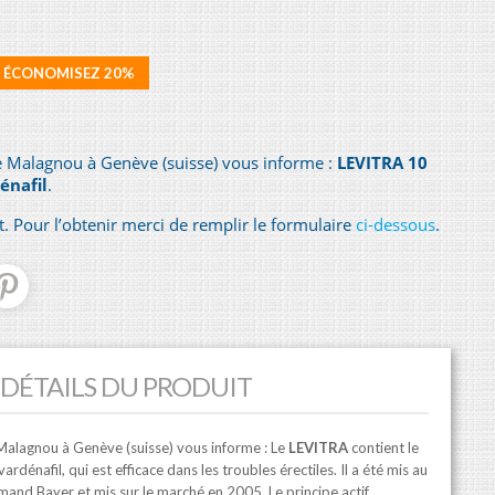
ÉCONOMISEZ 20%
 Malagnou à Genève (suisse) vous informe :
LEVITRA
10
énafil
.
 Pour l’obtenir merci de remplir le formulaire
ci-dessous
.
DÉTAILS DU PRODUIT
alagnou à Genève (suisse) vous informe : Le
LEVITRA
contient le
rdénafil, qui est efficace dans les troubles érectiles. Il a été mis au
emand Bayer et mis sur le marché en 2005. Le principe actif