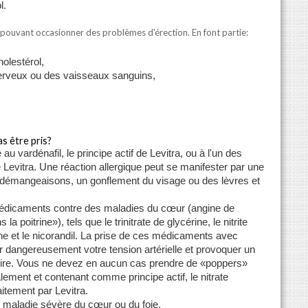
l.
ns pouvant occasionner des problèmes d'érection. En font partie:
holestérol,
erveux ou des vaisseaux sanguins,
as être pris?
 au vardénafil, le principe actif de Levitra, ou à l'un des
Levitra. Une réaction allergique peut se manifester par une
 démangeaisons, un gonflement du visage ou des lèvres et
édicaments contre des maladies du cœur (angine de
 la poitrine»), tels que le trinitrate de glycérine, le nitrite
ne et le nicorandil. La prise de ces médicaments avec
er dangereusement votre tension artérielle et provoquer un
oire. Vous ne devez en aucun cas prendre de «poppers»
alement et contenant comme principe actif, le nitrate
aitement par Levitra.
e maladie sévère du cœur ou du foie.