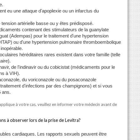
e.
t eu une attaque d'apoplexie ou un infarctus du
tension artérielle basse ou y êtes prédisposé.
icaments contenant des stimulateurs de la guanylate
iguat (Adempas) pour le traitement d'une hypertension
 (HTAP) ou d'une hypertension pulmonaire thromboembolique
inopérable.
culaires héréditaires rares existent dans votre famille (telle
aire).
navir, de l'indinavir ou du cobicistat (médicaments pour le
ons à VIH).
traconazole, du voriconazole ou du posaconazole
traitement d'infections par des champignons) et si vous
5 ans.
'applique à votre cas, veuillez en informer votre médecin avant de
ns à observer lors de la prise de Levitra?
oubles cardiaques. Les rapports sexuels peuvent être