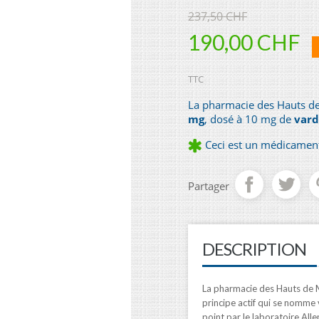
237,50 CHF
190,00 CHF
TTC
La pharmacie des Hauts de
mg
, dosé à 10 mg de
vard
Ceci est un médicament.
Partager
DESCRIPTION
La pharmacie des Hauts de M
principe actif qui se nomme va
point par le laboratoire All