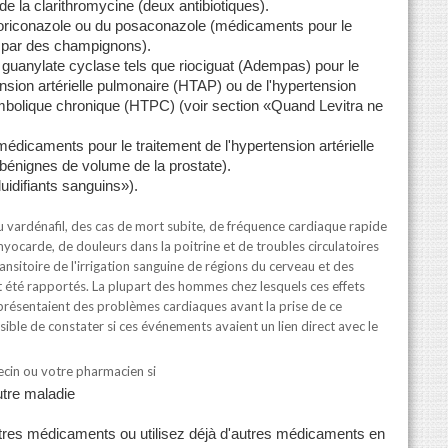
de la clarithromycine (deux antibiotiques).
 voriconazole ou du posaconazole (médicaments pour le
s par des champignons).
 guanylate cyclase tels que riociguat (Adempas) pour le
ension artérielle pulmonaire (HTAP) ou de l'hypertension
bolique chronique (HTPC) (voir section «Quand Levitra ne
édicaments pour le traitement de l'hypertension artérielle
bénignes de volume de la prostate).
uidifiants sanguins»).
vardénafil, des cas de mort subite, de fréquence cardiaque rapide
myocarde, de douleurs dans la poitrine et de troubles circulatoires
ansitoire de l'irrigation sanguine de régions du cerveau et des
 été rapportés. La plupart des hommes chez lesquels ces effets
présentaient des problèmes cardiaques avant la prise de ce
sible de constater si ces événements avaient un lien direct avec le
ecin ou votre pharmacien si
utre maladie
tres médicaments ou utilisez déjà d'autres médicaments en