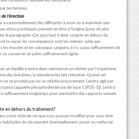
 par les femmes.
 de l'érection
 occasionnellement des difficultés à avoir ou à maintenir une
es et/ou psychiques peuvent en être à l'origine (pour de plus
ter le paragraphe «De quoi faut-il tenir compte en dehors du
soit la cause, les conséquences sont les mêmes: suite aux
 les muscles et les vaisseaux sanguins, il n'y a pas suffisamment de
r ou conserver un pénis suffisamment rigide.
par un équilibre entre deux substances produites par l'organisme.
îne des érections; la deuxième les fait retomber. Quand cet
ion ne se produit pas ou se relâche précocement. Levitra agit par
ubstance (appelée phosphodiestérase de type 5 [PDE-5]). Levitra
ure suffisamment longtemps pour permettre des rapports sexuels
pte en dehors du traitement?
 dans votre style de vie que vous pouvez modifier pour vous tirer
s habitudes de vie peuvent éventuellement causer ou renforcer