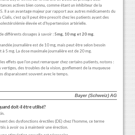
bstances actives bien connu, comme étant un inhibiteur de la
5. Il a un avantage majeur par rapport aux autres médicaments du
ialis, c’est qu’il peut être prescrit chez les patients ayant des
lestérolémie élevée et d’hypertension artérielle.
e différents dosages à savoir :
5mg, 10 mg et 20 mg
.
ndée journalière est de 10 mg, mais peut être selon besoin
 à 5 mg. La dose maximale journalière est de 20 mg.
les effets que l’on peut remarquer chez certains patients, notons :
 vertiges, des troubles de la vision, gonflement de la muqueuse
es disparaissent souvent avec le temps.
Bayer (Schweiz) AG
uand doit-il être utilisé?
in.
ement des dysfonctions érectiles (DE) chez l'homme, ce terme
ltés à avoir ou à maintenir une érection.
 une stimulation sexuelle est nécessaire.