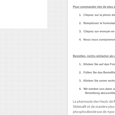
Pour commander rien de plus 
1.
Cliquez sur la photo d
2.
Remplissez le formulai
3.
Cliquez sur envoyer en 
4.
Nous vous contacterons
Bestellen, nichts einfacher als 
1.
Klicken Sie auf das F
2.
Füllen Sie das Bestellf
3.
Klicken Sie unten rech
4.
Wir werden uns dann so
Bestellung abzuschli
La pharmacie des Hauts de 
Sildenafil et de manière plus 
phosphodiestérase de type 5