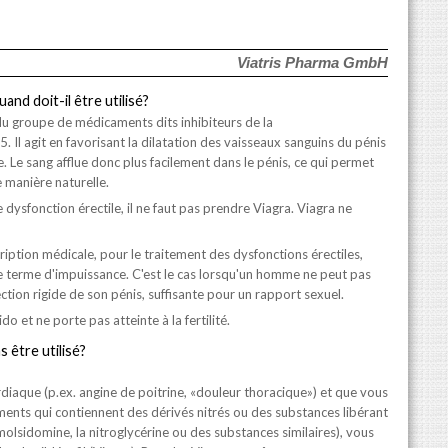
Viatris Pharma GmbH
and doit-il être utilisé?
du groupe de médicaments dits inhibiteurs de la
 Il agit en favorisant la dilatation des vaisseaux sanguins du pénis
e. Le sang afflue donc plus facilement dans le pénis, ce qui permet
e manière naturelle.
 dysfonction érectile, il ne faut pas prendre Viagra. Viagra ne
cription médicale, pour le traitement des dysfonctions érectiles,
le terme d'impuissance. C'est le cas lorsqu'un homme ne peut pas
ction rigide de son pénis, suffisante pour un rapport sexuel.
do et ne porte pas atteinte à la fertilité.
s être utilisé?
diaque (p.ex. angine de poitrine, «douleur thoracique») et que vous
ments qui contiennent des dérivés nitrés ou des substances libérant
 molsidomine, la nitroglycérine ou des substances similaires), vous