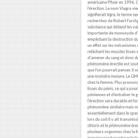
américaine Pfizer en 1996. C
l’érection. Le nom Viagra vi
signifierait tigre, le terme 
recherches de Robert Furchgo
substance qui détend les vai
importante de monoxyde d’az
empêchant la destruction d
un effet sur les mécanismes
relâchant les muscles lisses
d’amener du sang et donc de
phénomène érectile est soute
que l’on pourrait penser, i
une moindre mesure. Le GMPc
chez la femme. Plus prononc
lisses du pénis, ce qui a pou
péniennes et d'entraîner le
l'érection sera durable et f
phénomène similaire mais mo
essentiellement dans le sper
lors du coït il y ait transm
clitoris et le phénomène ére
plusieurs orgasmes chez la f
presque par hasard par le la