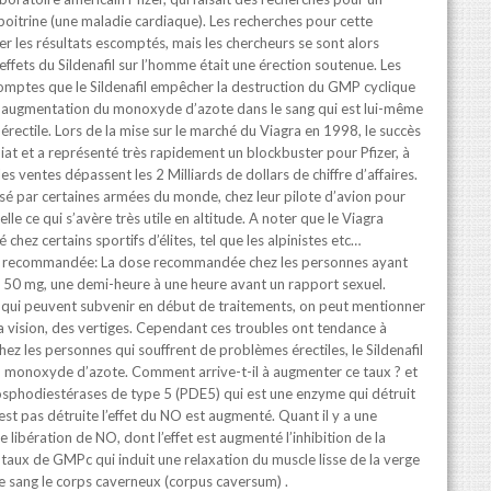
poitrine (une maladie cardiaque). Les recherches pour cette
r les résultats escomptés, mais les chercheurs se sont alors
ffets du Sildenafil sur l’homme était une érection soutenue. Les
omptes que le Sildenafil empêcher la destruction du GMP cyclique
e augmentation du monoxyde d’azote dans le sang qui est lui-même
ectile. Lors de la mise sur le marché du Viagra en 1998, le succès
t et a représenté très rapidement un blockbuster pour Pfizer, à
s ventes dépassent les 2 Milliards de dollars de chiffre d’affaires.
isé par certaines armées du monde, chez leur pilote d’avion pour
lle ce qui s’avère très utile en altitude. A noter que le Viagra
 chez certains sportifs d’élites, tel que les alpinistes etc…
e recommandée: La dose recommandée chez les personnes ayant
de 50 mg, une demi-heure à une heure avant un rapport sexuel.
s qui peuvent subvenir en début de traitements, on peut mentionner
a vision, des vertiges. Cependant ces troubles ont tendance à
ez les personnes qui souffrent de problèmes érectiles, le Sildenafil
du monoxyde d’azote. Comment arrive-t-il à augmenter ce taux ? et
hosphodiestérases de type 5 (PDE5) qui est une enzyme qui détruit
st pas détruite l’effet du NO est augmenté. Quant il y a une
ne libération de NO, dont l’effet est augmenté l’inhibition de la
taux de GMPc qui induit une relaxation du muscle lisse de la verge
e sang le corps caverneux (corpus caversum) .