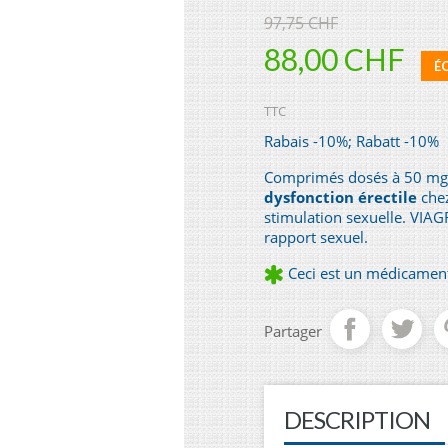
97,75 CHF
88,00 CHF
É
TTC
Rabais -10%; Rabatt -10%
Comprimés dosés à 50 mg
dysfonction érectile
chez
stimulation sexuelle. VIAG
rapport sexuel.
Ceci est un médicament.
Partager
DESCRIPTION