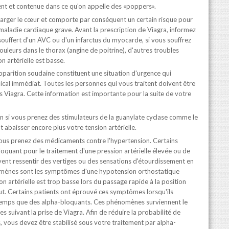
nt et contenue dans ce qu'on appelle des «poppers».
charger le cœur et comporte par conséquent un certain risque pour
 maladie cardiaque grave. Avant la prescription de Viagra, informez
ouffert d'un AVC ou d'un infarctus du myocarde, si vous souffrez
uleurs dans le thorax (angine de poitrine), d'autres troubles
n artérielle est basse.
pparition soudaine constituent une situation d'urgence qui
ical immédiat. Toutes les personnes qui vous traitent doivent être
 Viagra. Cette information est importante pour la suite de votre
n si vous prenez des stimulateurs de la guanylate cyclase comme le
t abaisser encore plus votre tension artérielle.
ous prenez des médicaments contre l'hypertension. Certains
oquant pour le traitement d'une pression artérielle élevée ou de
nt ressentir des vertiges ou des sensations d'étourdissement en
mènes sont les symptômes d'une hypotension orthostatique
on artérielle est trop basse lors du passage rapide à la position
ut. Certains patients ont éprouvé ces symptômes lorsqu'ils
emps que des alpha-bloquants. Ces phénomènes surviennent le
s suivant la prise de Viagra. Afin de réduire la probabilité de
vous devez être stabilisé sous votre traitement par alpha-