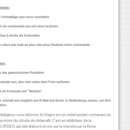
simple:
e l'emballage que vous souhaitez
re de commande qui est sous la photo
bas à droite du formulaire
 alors par mail au plus vite pour finaliser votre commande
das:
oto der gewünschten Produkte
ormular aus, das sich unter dem Foto befindet
ts im Formular auf "Senden"
 schnell wie möglich per E-Mail mit Ihnen in Verbindung setzen, um Ihre
eßen.
Malagnou vous informe, le Viagra est un médicament contenant du
précise du citrate de sildenafil. C’est un inhibiteur de la
 (PDE5) qui été élaboré et mis sur le marché par la firme