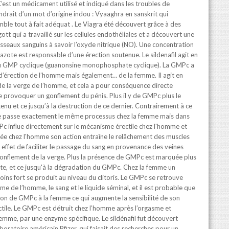
’est un médicament utilisé et indiqué dans les troubles de
endrait d’un mot d’origine indou : Vyaaghra en sanskrit qui
semble tout à fait adéquat . Le Viagra été découvert grâce à des
tt qui a travaillé sur les cellules endothéliales et a découvert une
sseaux sanguins à savoir l’oxyde nitrique (NO). Une concentration
ote est responsable d’une érection soutenue. Le sildenafil agit en
u GMP cyclique (guanonsine monophosphate cyclique). La GMPc a
 d’érection de l’homme mais également… de la femme. Il agit en
 de la verge de l’homme, et cela a pour conséquence directe
 provoquer un gonflement du pénis. Plus il y de GMPc plus le
nu et ce jusqu’à la destruction de ce dernier. Contrairement à ce
l se passe exactement le même processus chez la femme mais dans
 influe directement sur le mécanisme érectile chez l'homme et
ée chez l'homme son action entraîne le relâchement des muscles
r effet de faciliter le passage du sang en provenance des veines
 gonflement de la verge. Plus la présence de GMPc est marquée plus
orte, et ce jusqu'à la dégradation du GMPc. Chez la femme un
ins fort se produit au niveau du clitoris. Le GMPc se retrouve
me de l’homme, le sang et le liquide séminal, et il est probable que
ission de GMPc à la femme ce qui augmente la sensibilité de son
ctile. Le GMPc est détruit chez l’homme après l’orgasme et
emme, par une enzyme spécifique. Le sildénafil fut découvert
boratoire américain Pfizer, qui faisait des recherches pour un