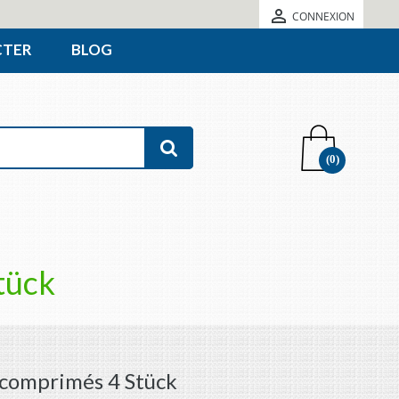

CONNEXION
CTER
BLOG
(0)
tück
comprimés 4 Stück