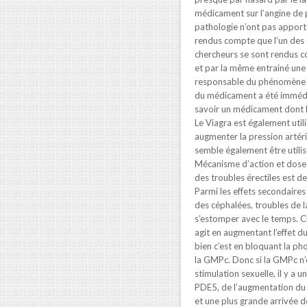
médicament sur l’angine de 
pathologie n’ont pas apporte
rendus compte que l’un des e
chercheurs se sont rendus c
et par la même entrainé un
responsable du phénomène ér
du médicament a été immédia
savoir un médicament dont le
Le Viagra est également util
augmenter la pression artérie
semble également être utilisé
Mécanisme d’action et dos
des troubles érectiles est 
Parmi les effets secondaire
des céphalées, troubles de l
s’estomper avec le temps. Ch
agit en augmentant l’effet 
bien c’est en bloquant la p
la GMPc. Donc si la GMPc n’e
stimulation sexuelle, il y a u
PDE5, de l’augmentation du 
et une plus grande arrivée d