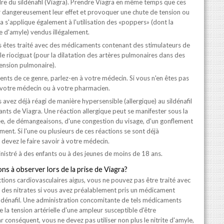
re du sildénafil (Viagra). Prendre Viagra en même temps que ces
 dangereusement leur effet et provoquer une chute de tension ou
la s'applique également à l'utilisation des «poppers» (dont la
te d'amyle) vendus illégalement.
s êtes traité avec des médicaments contenant des stimulateurs de
e riociguat (pour la dilatation des artères pulmonaires dans des
ension pulmonaire).
nts de ce genre, parlez-en à votre médecin. Si vous n'en êtes pas
 votre médecin ou à votre pharmacien.
 avez déjà réagi de manière hypersensible (allergique) au sildénafil
nts de Viagra. Une réaction allergique peut se manifester sous la
e, de démangeaisons, d'une congestion du visage, d'un gonflement
ment. Si l'une ou plusieurs de ces réactions se sont déjà
devez le faire savoir à votre médecin.
nistré à des enfants ou à des jeunes de moins de 18 ans.
ns à observer lors de la prise de Viagra?
ctions cardiovasculaires aigus, vous ne pouvez pas être traité avec
des nitrates si vous avez préalablement pris un médicament
sildénafil. Une administration concomitante de tels médicaments
la tension artérielle d'une ampleur susceptible d'être
r conséquent, vous ne devez pas utiliser non plus le nitrite d'amyle,