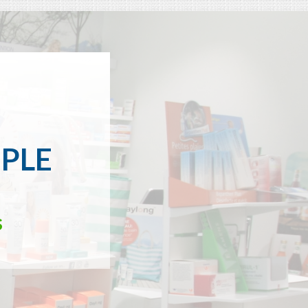
MPLE
s