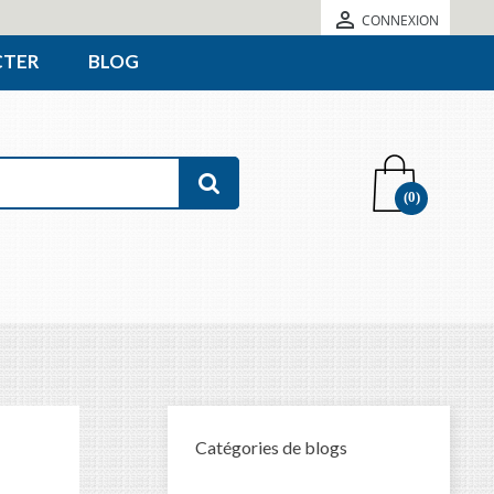

CONNEXION
CTER
BLOG
(0)
Catégories de blogs