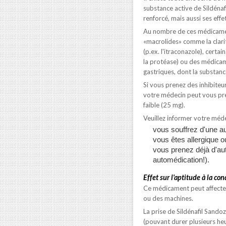
substance active de Sildénafi
renforcé, mais aussi ses effe
Au nombre de ces médicament
«macrolides» comme la clari
(p.ex. l'itraconazole), certa
la protéase) ou des médicame
gastriques, dont la substance
Si vous prenez des inhibiteur
votre médecin peut vous pre
faible (25 mg).
Veuillez informer votre méd
vous souffrez d'une a
vous êtes allergique o
vous prenez déjà d'a
automédication!).
Effet sur l'aptitude à la co
Ce médicament peut affecter l
ou des machines.
La prise de Sildénafil Sando
(pouvant durer plusieurs heu