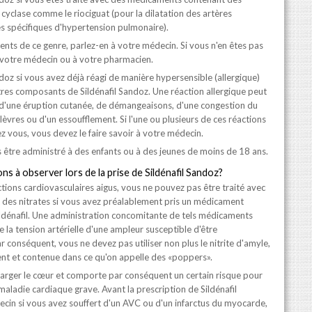
 cyclase comme le riociguat (pour la dilatation des artères
 spécifiques d'hypertension pulmonaire).
nts de ce genre, parlez-en à votre médecin. Si vous n'en êtes pas
 votre médecin ou à votre pharmacien.
doz si vous avez déjà réagi de manière hypersensible (allergique)
autres composants de Sildénafil Sandoz. Une réaction allergique peut
 d'une éruption cutanée, de démangeaisons, d'une congestion du
lèvres ou d'un essoufflement. Si l'une ou plusieurs de ces réactions
z vous, vous devez le faire savoir à votre médecin.
s être administré à des enfants ou à des jeunes de moins de 18 ans.
ns à observer lors de la prise de Sildénafil Sandoz
?
ctions cardiovasculaires aigus, vous ne pouvez pas être traité avec
des nitrates si vous avez préalablement pris un médicament
sildénafil. Une administration concomitante de tels médicaments
la tension artérielle d'une ampleur susceptible d'être
r conséquent, vous ne devez pas utiliser non plus le nitrite d'amyle,
nt et contenue dans ce qu'on appelle des «poppers».
charger le cœur et comporte par conséquent un certain risque pour
 maladie cardiaque grave. Avant la prescription de Sildénafil
cin si vous avez souffert d'un AVC ou d'un infarctus du myocarde,