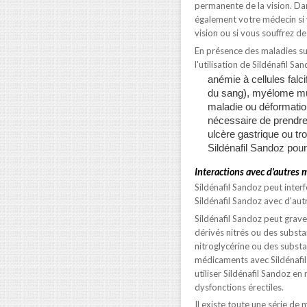
permanente de la vision. Dans
également votre médecin si 
vision ou si vous souffrez d
En présence des maladies su
l'utilisation de Sildénafil San
anémie à cellules fal
du sang), myélome mul
maladie ou déformation 
nécessaire de prendre 
ulcère gastrique ou tr
Sildénafil Sandoz pour
Interactions avec d'autres
Sildénafil Sandoz peut inte
Sildénafil Sandoz avec d'au
Sildénafil Sandoz peut grav
dérivés nitrés ou des substan
nitroglycérine ou des substa
médicaments avec Sildénafil
utiliser Sildénafil Sandoz 
dysfonctions érectiles.
Il existe toute une série de