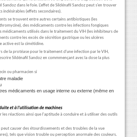
l Sandoz dans le foie. L'effet de Sildénafil Sandoz peut s'en trouver
ts indésirables (effets secondaires).
s se trouvent entre autres certains antibiotiques (les
thromycine), des médicaments contre les infections fongiques
ins médicaments utilisés dans le traitement du VIH (les inhibiteurs de
nts contre les excès de sécrétion gastrique ou les ulcères
 active est la cimétidine.
s de la protéase pour le traitement d'une infection par le VIH,
scrire Sildénafil Sandoz en commmençant avec la dose la plus
ecin ou pharmacien si
utre maladie
u
utres médicaments en usage interne ou externe (même en
nduite et à l'utilisation de machines
es réactions ainsi que l'aptitude à conduire et à utiliser des outils
z peut causer des étourdissements et des troubles de la vue
res), tels que vision trouble ou perception anormale des couleurs.