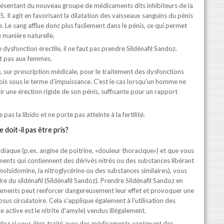
présentant du nouveau groupe de médicaments dits inhibiteurs de la
 Il agit en favorisant la dilatation des vaisseaux sanguins du pénis
e. Le sang afflue donc plus facilement dans le pénis, ce qui permet
e manière naturelle.
 dysfonction érectile, il ne faut pas prendre Sildénafil Sandoz.
nt pas aux femmes.
é, sur prescription médicale, pour le traitement des dysfonctions
fois sous le terme d'impuissance. C'est le cas lorsqu'un homme ne
r une érection rigide de son pénis, suffisante pour un rapport
pas la libido et ne porte pas atteinte à la fertilité.
 doit-il pas être pris?
diaque (p.ex. angine de poitrine, «douleur thoracique») et que vous
ments qui contiennent des dérivés nitrés ou des substances libérant
 molsidomine, la nitroglycérine ou des substances similaires), vous
e du sildénafil (Sildénafil Sandoz). Prendre Sildénafil Sandoz en
ents peut renforcer dangereusement leur effet et provoquer une
sus circulatoire. Cela s'applique également à l'utilisation des
 active est le nitrite d'amyle) vendus illégalement.
ndoz si vous êtes traité avec des médicaments contenant des