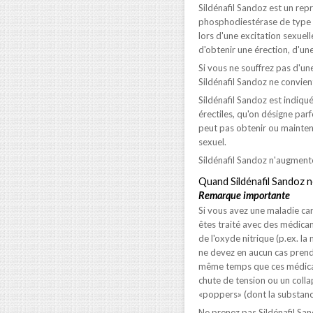
Sildénafil Sandoz est un re
phosphodiestérase de type 5.
lors d'une excitation sexuell
d'obtenir une érection, d'un
Si vous ne souffrez pas d'une
Sildénafil Sandoz ne convie
Sildénafil Sandoz est indiqu
érectiles, qu'on désigne par
peut pas obtenir ou mainteni
sexuel.
Sildénafil Sandoz n'augmente 
Quand Sildénafil Sandoz
ne
Remarque importante
Si vous avez une maladie car
êtes traité avec des médica
de l'oxyde nitrique (p.ex. la
ne devez en aucun cas prendr
même temps que ces médicam
chute de tension ou un collap
«poppers» (dont la substance
Ne prenez pas Sildénafil Sa