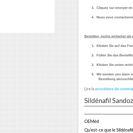
3.
Cliquez sur envoyer en 
4.
Nous vous contacterons
Bestellen, nichts einfacher als 
1.
Klicken Sie auf das F
2.
Füllen Sie das Bestellf
3.
Klicken Sie unten rech
4.
Wir werden uns dann so
Bestellung abzuschli
Lire la
procédure de comma
Sildénafil Sando
OEMéd
Qu’est-ce que le Sildénafi