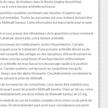
ie du cœur, de douleurs dans le thorax (angine de poitrine),
ou si votre tension artérielle est basse.
pparition soudaine constituent une situation d'urgence qui
ical immédiat. Toutes les personnes qui vous traitent doivent être
 Sildénafil Sandoz. Cette information est importante pour la suite
n si vous prenez des stimulateurs de la guanylate cyclase comme le
t abaisser encore plus votre tension artérielle.
ous prenez des médicaments contre l'hypertension. Certains
oquant pour le traitement d'une pression artérielle élevée ou de
nt ressentir des vertiges ou des sensations d'étourdissement en
mènes sont les symptômes d'une hypotension orthostatique
on artérielle est trop basse lors du passage rapide à la position
ut. Certains patients ont éprouvé ces symptômes lorsqu'ils
me temps que des alpha-bloquants. Ces phénomènes surviennent le
s suivant la prise de sildénafil.
té de survenue de ces symptômes, vous devez être stabilisé sous
loquant avant de prendre Sildénafil Sandoz. Dans un tel cas, votre
semblablement une dose initiale de Sildénafil Sandoz de 25 mg.
médecin en cas de troubles soudains de la vision ou de perte de
ux yeux. Un tel événement peut avoir pour conséquence une perte