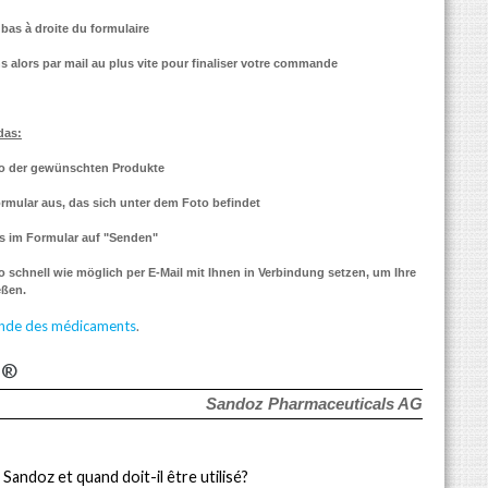
bas à droite du formulaire
 alors par mail au plus vite pour finaliser votre commande
das:
oto der gewünschten Produkte
ormular aus, das sich unter dem Foto befindet
ts im Formular auf "Senden"
 schnell wie möglich per E-Mail mit Ihnen in Verbindung setzen, um Ihre
eßen.
nde des médicaments
.
z
®
Sandoz Pharmaceuticals AG
l Sandoz
et quand doit-il être utilisé?