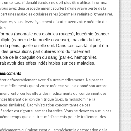
 un tel cas, Sildénafil Sandoz ne doit plus être utilisé. Informez
vous avez déjà précédemment souffert d'une grave perte de la
e certaines maladies oculaires rares (comme la rétinite pigmentaire).
ivantes, vous devez également discuter avec votre médecin de
doz:
ciformes (anomalie des globules rouges), leucémie (cancer
tiple (cancer de la moelle osseuse), maladie du foie,
du pénis, quelle qu'elle soit. Dans ces cas-là, il peut être
des précautions particulières lors du traitement.
ouble de la coagulation du sang (par ex. hémophilie).
rait avoir des effets indésirables sur ces maladies.
 médicaments
rférer défavorablement avec d'autres médicaments. Ne prenez
tres médicaments que si votre médecin vous a donné son accord.
ement renforcer les effets des médicaments qui contiennent des
ces libérant de l'oxyde nitrique (p.ex. la molsidomine, la
nces similaires). L'administration concomitante de ces
 Sandoz est rigoureusement interdite. Vous ne devez en aucun cas
en même temps que d'autres médicaments pour le traitement des
 médicaments qui ralentissent ou empêchent la dégradation de la