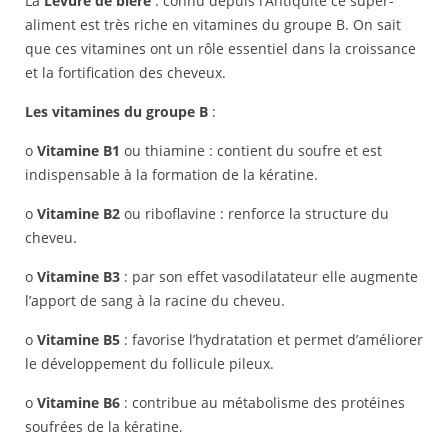
La
Levure de bière
: connu depuis l’Antiquité ce super-
aliment est très riche en vitamines du groupe B. On sait
que ces vitamines ont un rôle essentiel dans la croissance
et la fortification des cheveux.
Les vitamines du groupe B
:
o
Vitamine B1
ou thiamine : contient du soufre et est
indispensable à la formation de la kératine.
o
Vitamine B2
ou riboflavine : renforce la structure du
cheveu.
o
Vitamine B3
: par son effet vasodilatateur elle augmente
l’apport de sang à la racine du cheveu.
o
Vitamine B5
: favorise l’hydratation et permet d’améliorer
le développement du follicule pileux.
o
Vitamine B6
: contribue au métabolisme des protéines
soufrées de la kératine.